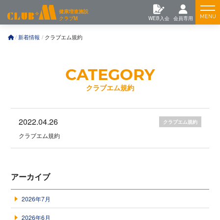
コ
Feature
健康増進施設
ン
クラブM
WEB入会
会員専用
テ
ン
Training
新着情報
クラブエム規約
ツ
へ
News
クラブエム規約
2022.04.26
クラブエム規約
クラブエム規約
アーカイブ
2026年7月
2026年6月