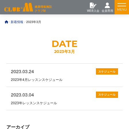
コ
Feature
健康増進施設
ン
クラブM
WEB入会
会員専用
テ
ン
Training
新着情報
2023年3月
ツ
へ
News
2023年3月
2023.03.24
スケジュール
2023年4月レッスンスケジュール
2023.03.04
スケジュール
2023年レッスンスケジュール
アーカイブ