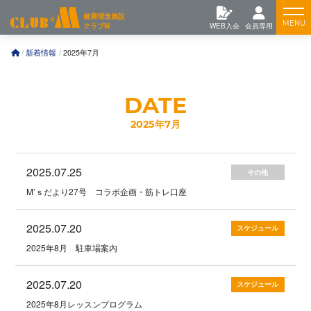
コ
Feature
健康増進施設
ン
クラブM
WEB入会
会員専用
テ
ン
Training
新着情報
2025年7月
ツ
へ
News
2025年7月
2025.07.25
その他
M’ｓだより27号 コラボ企画・筋トレ口座
2025.07.20
スケジュール
2025年8月 駐車場案内
2025.07.20
スケジュール
2025年8月レッスンプログラム