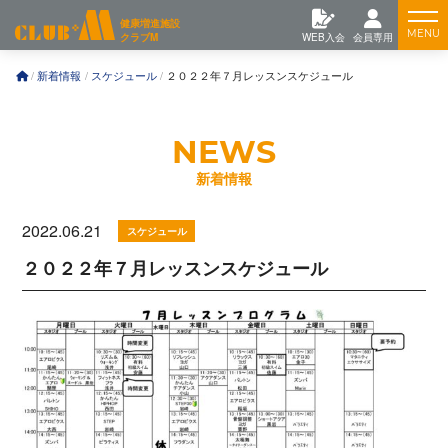
コ
Feature
健康増進施設
ン
クラブM
WEB入会
会員専用
テ
ン
Training
新着情報
スケジュール
２０２２年７月レッスンスケジュール
ツ
へ
News
新着情報
2022.06.21
スケジュール
２０２２年７月レッスンスケジュール