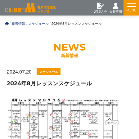
コ
Feature
健康増進施設
ン
クラブM
WEB入会
会員専用
テ
ン
Training
新着情報
スケジュール
2024年8月レッスンスケジュール
ツ
へ
News
新着情報
2024.07.20
スケジュール
2024年8月レッスンスケジュール