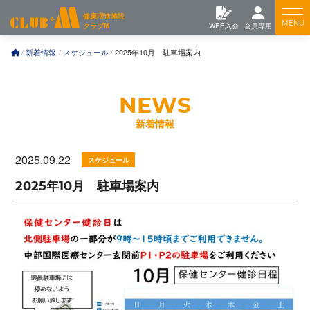
コ
Feature
健康増進施設
ン
クラブM
WEB入会
会員専用
テ
ン
Training
新着情報
スケジュール
2025年10月 駐車場案内
ツ
へ
News
新着情報
2025.09.22
スケジュール
2025年10月 駐車場案内