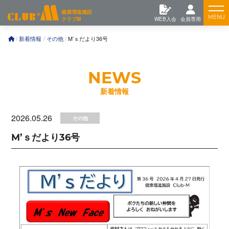
コ
Feature
健康増進施設
ン
クラブM
WEB入会
会員専用
テ
ン
Training
新着情報
その他
M’ｓだより36号
ツ
へ
News
新着情報
2026.05.26
その他
M’ｓだより36号