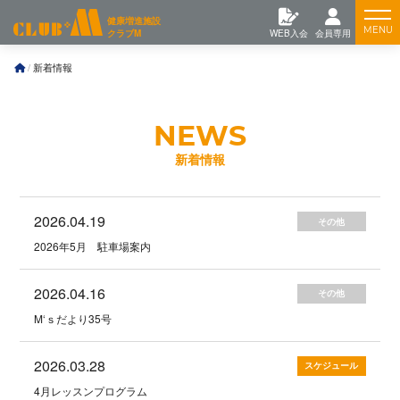
コ
Feature
健康増進施設
ン
クラブM
WEB入会
会員専用
テ
ン
Training
新着情報
ツ
へ
News
新着情報
2026.04.19
その他
2026年5月 駐車場案内
2026.04.16
その他
M‘ｓだより35号
2026.03.28
スケジュール
4月レッスンプログラム