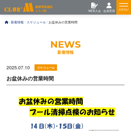
コ
Feature
健康増進施設
ン
クラブM
WEB入会
会員専用
テ
ン
Training
新着情報
スケジュール
お盆休みの営業時間
ツ
へ
News
新着情報
2025.07.10
スケジュール
お盆休みの営業時間