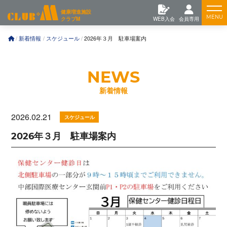
コ
Feature
健康増進施設
ン
クラブM
WEB入会
会員専用
テ
ン
Training
新着情報
スケジュール
2026年３月 駐車場案内
ツ
へ
News
新着情報
2026.02.21
スケジュール
2026年３月 駐車場案内